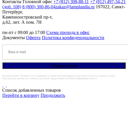
Контакты
Головной офис
+7 (812) 308-88-11
+7 (812) 497-34-21
(доб. 108)
8 (800) 300-86-04
zakaz@lamplandia.ru
197022, Санкт-
Петербург,
Каменноостровский пр-т,
д.62, лит. А пом. 7Н
пн-пт с 09:00 до 17:00
Схема прохода в офис
Документы
Оферта
Политика конфиденциальности
Нажимая кнопку "Подписаться", я принимаю условия публичной оферты и даю своё согласие на обработку моих
персональных данных, на условиях и для целей, определенных политикой конфиденциальности.
Список добавленных товаров
Перейти в корзину
Продолжить