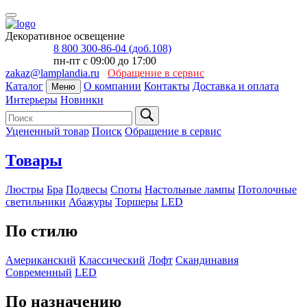
Декоративное освещение
8 800 300-86-04 (доб.108)
пн-пт с 09:00 до 17:00
zakaz@lamplandia.ru
Обращение в сервис
Каталог
О компании
Контакты
Доставка и оплата
Меню
Интерьеры
Новинки
Уцененный товар
Поиск
Обращение в сервис
Товары
Люстры
Бра
Подвесы
Споты
Настольные лампы
Потолочные
светильники
Абажуры
Торшеры
LED
По стилю
Американский
Классический
Лофт
Скандинавия
Современный
LED
По назначению