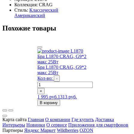
Коллекция: CRAG
Стиль:
Классический
Американский
Похожие товары
L1870
Бра L1870 CRAG, G9*2
макс 25Вт
Бра L1870 CRAG, G9*2
макс 25Вт
Кол-во:
-
+
1 995 руб.
1313 руб.
В корзину
Карта сайта
Главная
О компании
Где купить
Доставка
Интерьеры
Новинки
О сервисе
Приложения для смартфонов
Партнеры
Яндекс Маркет
Wildberries
OZON