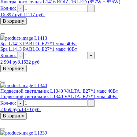
Люстра потолочная L1416 ROIZ, 16 LED (8*7W + 8*5W)
Кол-во:
-
+
16 897 руб.
11117 руб.
В корзину
L1413
Бра L1413 PABLO, Е27*1 макс 40Вт
Бра L1413 PABLO, Е27*1 макс 40Вт
Кол-во:
-
+
2 994 руб.
1532 руб.
В корзину
L1340
Подвесной светильник L1340 VALTA, Е27*1 макс 40Вт
Подвесной светильник L1340 VALTA, Е27*1 макс 40Вт
Кол-во:
-
+
2 069 руб.
1370 руб.
В корзину
L1339