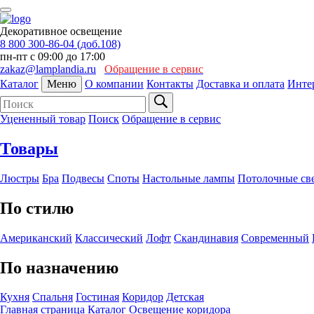
Декоративное освещение
8 800 300-86-04 (доб.108)
пн-пт с 09:00 до 17:00
zakaz@lamplandia.ru
Обращение в сервис
Каталог
Меню
О компании
Контакты
Доставка и оплата
Инте
Уцененный товар
Поиск
Обращение в сервис
Товары
Люстры
Бра
Подвесы
Споты
Настольные лампы
Потолочные св
По стилю
Американский
Классический
Лофт
Скандинавия
Современный
По назначению
Кухня
Спальня
Гостиная
Коридор
Детская
Главная страница
Каталог
Освещение коридора