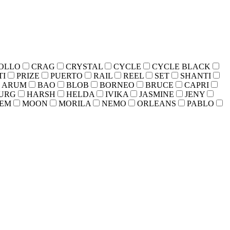
OLLO
CRAG
CRYSTAL
CYCLE
CYCLE BLACK
TI
PRIZE
PUERTO
RAIL
REEL
SET
SHANTI
ARUM
BAO
BLOB
BORNEO
BRUCE
CAPRI
URG
HARSH
HELDA
IVIKA
JASMINE
JENY
EM
MOON
MORILA
NEMO
ORLEANS
PABLO