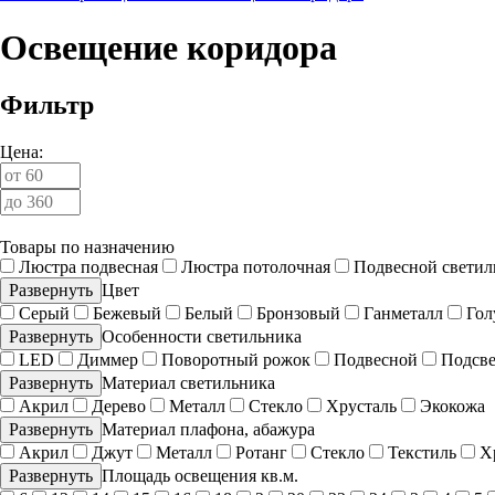
Освещение коридора
Фильтр
Цена:
Товары по назначению
Люстра подвесная
Люстра потолочная
Подвесной светил
Развернуть
Цвет
Cерый
Бежевый
Белый
Бронзовый
Ганметалл
Гол
Развернуть
Особенности светильника
LED
Диммер
Поворотный рожок
Подвесной
Подсве
Развернуть
Материал светильника
Акрил
Дерево
Металл
Стекло
Хрусталь
Экокожа
Развернуть
Материал плафона, абажура
Акрил
Джут
Металл
Ротанг
Стекло
Текстиль
Х
Развернуть
Площадь освещения кв.м.