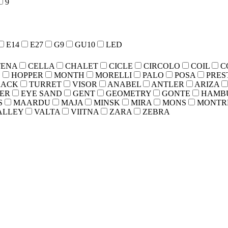
9
E14
E27
G9
GU10
LED
TENA
CELLA
CHALET
CICLE
CIRCOLO
COIL
C
S
HOPPER
MONTH
MORELLI
PALO
POSA
PRES
RACK
TURRET
VISOR
ANABEL
ANTLER
ARIZA
ER
EYE SAND
GENT
GEOMETRY
GONTE
HAMB
S
MAARDU
MAJA
MINSK
MIRA
MONS
MONTR
ALLEY
VALTA
VIITNA
ZARA
ZEBRA