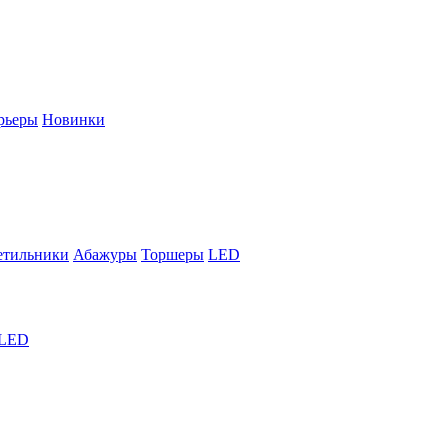
рьеры
Новинки
етильники
Абажуры
Торшеры
LED
LED