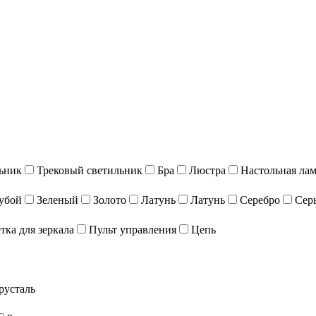
ьник
Трековый светильник
Бра
Люстра
Настольная ла
убой
Зеленый
Золото
Латунь
Латунь
Серебро
Сер
тка для зеркала
Пульт управления
Цепь
русталь