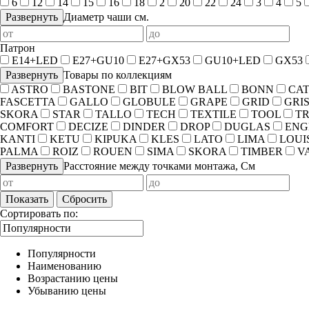
6
12
14
15
16
18
2
20
22
24
3
4
5
Развернуть
Диаметр чаши см.
Патрон
E14+LED
E27+GU10
E27+GX53
GU10+LED
GX53
Развернуть
Товары по коллекциям
ASTRO
BASTONE
BIT
BLOW BALL
BONN
CA
FASCETTA
GALLO
GLOBULE
GRAPE
GRID
GRI
SKORA
STAR
TALLO
TECH
TEXTILE
TOOL
T
COMFORT
DECIZE
DINDER
DROP
DUGLAS
ENG
KANTI
KETU
KIPUKA
KLES
LATO
LIMA
LOUI
PALMA
ROIZ
ROUEN
SIMA
SKORA
TIMBER
V
Развернуть
Расстояние между точками монтажа, См
Показать
Сбросить
Сортировать по:
Популярности
Наименованию
Возрастанию цены
Убыванию цены