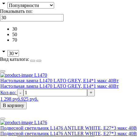
Показывать по:
30
50
70
Вид каталога:
L1470
Настольная лампа L1470 LATO GREY, Е14*1 макс 40Вт
Настольная лампа L1470 LATO GREY, Е14*1 макс 40Вт
Кол-во:
-
+
1 298 руб.
925 руб.
В корзину
L1476
Подвесной светильник L1476 ANTLER WHITE, Е27*3 макс 40В
Подвесной светильник L1476 ANTLER WHITE, Е27*3 макс 40В