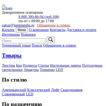
Декоративное освещение
8 800 300-86-04 (доб.108)
пн-пт с 09:00 до 17:00
zakaz@lamplandia.ru
Обращение в сервис
Каталог
О компании
Контакты
Доставка и оплата
Меню
Интерьеры
Новинки
Уцененный товар
Поиск
Обращение в сервис
Товары
Люстры
Бра
Подвесы
Споты
Настольные лампы
Потолочные
светильники
Абажуры
Торшеры
LED
По стилю
Американский
Классический
Лофт
Скандинавия
Современный
LED
По назначению