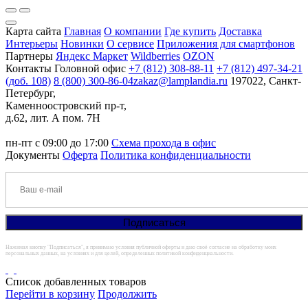
Карта сайта
Главная
О компании
Где купить
Доставка
Интерьеры
Новинки
О сервисе
Приложения для смартфонов
Партнеры
Яндекс Маркет
Wildberries
OZON
Контакты
Головной офис
+7 (812) 308-88-11
+7 (812) 497-34-21
(доб. 108)
8 (800) 300-86-04
zakaz@lamplandia.ru
197022, Санкт-
Петербург,
Каменноостровский пр-т,
д.62, лит. А пом. 7Н
пн-пт с 09:00 до 17:00
Схема прохода в офис
Документы
Оферта
Политика конфиденциальности
Нажимая кнопку "Подписаться", я принимаю условия публичной оферты и даю своё согласие на обработку моих
персональных данных, на условиях и для целей, определенных политикой конфиденциальности.
Список добавленных товаров
Перейти в корзину
Продолжить