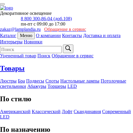
Декоративное освещение
8 800 300-86-04 (доб.108)
пн-пт с 09:00 до 17:00
zakaz@lamplandia.ru
Обращение в сервис
Каталог
Меню
О компании
Контакты
Доставка и оплата
Интерьеры
Новинки
Уцененный товар
Поиск
Обращение в сервис
Товары
Люстры
Бра
Подвесы
Споты
Настольные лампы
Потолочные
светильники
Абажуры
Торшеры
LED
По стилю
Американский
Классический
Лофт
Скандинавия
Современный
LED
По назначению