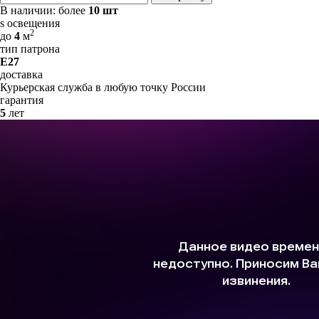
В наличии:
более
10 шт
s освещения
2
до
4
м
тип патрона
E27
доставка
Курьерская служба в любую точку России
гарантия
5
лет