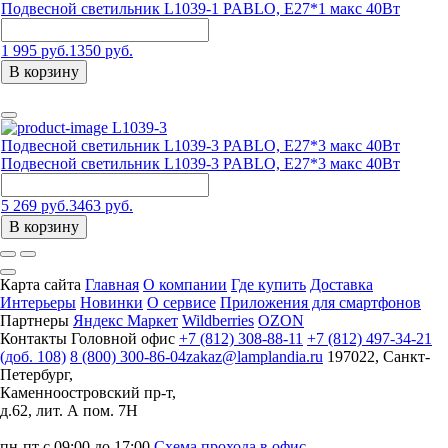
Подвесной светильник L1039-1 PABLO, Е27*1 макс 40Вт
1 995 руб.
1350 руб.
В корзину
L1039-3
Подвесной светильник L1039-3 PABLO, Е27*3 макс 40Вт
Подвесной светильник L1039-3 PABLO, Е27*3 макс 40Вт
5 269 руб.
3463 руб.
В корзину
Карта сайта
Главная
О компании
Где купить
Доставка
Интерьеры
Новинки
О сервисе
Приложения для смартфонов
Партнеры
Яндекс Маркет
Wildberries
OZON
Контакты
Головной офис
+7 (812) 308-88-11
+7 (812) 497-34-21
(доб. 108)
8 (800) 300-86-04
zakaz@lamplandia.ru
197022, Санкт-
Петербург,
Каменноостровский пр-т,
д.62, лит. А пом. 7Н
пн-пт с 09:00 до 17:00
Схема прохода в офис