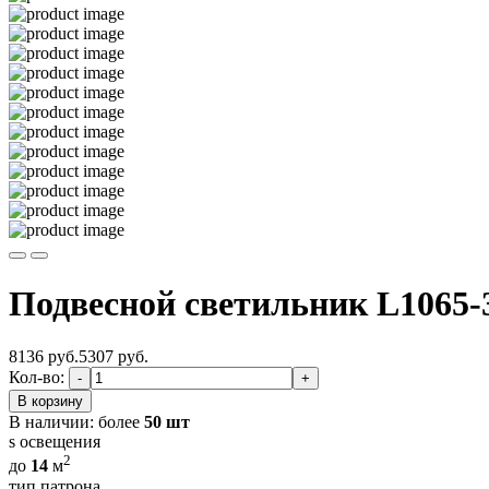
Подвесной светильник L1065-
8136 руб.
5307
руб.
Кол-во:
-
+
В корзину
В наличии:
более
50 шт
s освещения
2
до
14
м
тип патрона