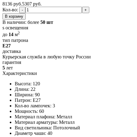
8136 руб.
5307
руб.
Кол-во:
-
+
В корзину
В наличии:
более
50 шт
s освещения
2
до
14
м
тип патрона
E27
доставка
Курьерская служба в любую точку России
гарантия
5
лет
Характеристики
Высота: 120
Длина: 22
Ширина: 90
Патрон: E27
Кол-во лампочек: 3
Мощность: 60
Материал плафона: Металл
Материал арматуры: Металл
Вид светильника: Потолочный
Диаметр чаши: 40