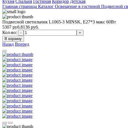
Кухня
Спальня
Гостиная
Коридор
Детская
Главная страница
Каталог
Освещение в гостиной
Подвесной св
Подвесной светильник L1065-3 MINSK, Е27*3 макс 60Вт
5307
руб.
8136 руб.
Кол-во:
-
+
В корзину
Назад
Вперед