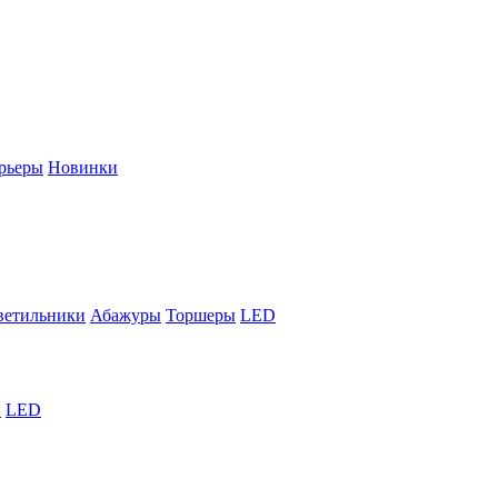
рьеры
Новинки
ветильники
Абажуры
Торшеры
LED
й
LED