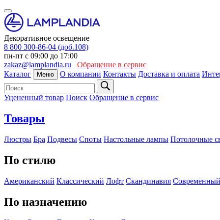
Декоративное освещение
8 800 300-86-04 (доб.108)
пн-пт с 09:00 до 17:00
zakaz@lamplandia.ru
Обращение в сервис
Каталог
О компании
Контакты
Доставка и оплата
Инте
Меню
Уцененный товар
Поиск
Обращение в сервис
Товары
Люстры
Бра
Подвесы
Споты
Настольные лампы
Потолочные с
По стилю
Американский
Классический
Лофт
Скандинавия
Современны
По назначению