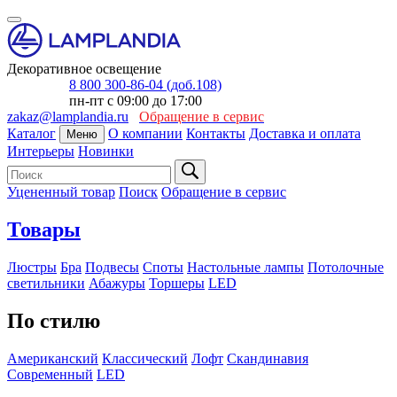
Декоративное освещение
8 800 300-86-04 (доб.108)
пн-пт с 09:00 до 17:00
zakaz@lamplandia.ru
Обращение в сервис
Каталог
О компании
Контакты
Доставка и оплата
Меню
Интерьеры
Новинки
Уцененный товар
Поиск
Обращение в сервис
Товары
Люстры
Бра
Подвесы
Споты
Настольные лампы
Потолочные
светильники
Абажуры
Торшеры
LED
По стилю
Американский
Классический
Лофт
Скандинавия
Современный
LED