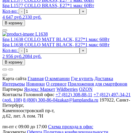
Бра L1577 COLLO BRASS, E27*1 макс 60Вт
Бра L1577 COLLO BRASS, E27*1 макс 60Вт
Кол-во:
-
+
4 647 руб.
2330 руб.
В корзину
L1638
Бра L1638 COLLO MATT BLACK, E27*1 макс 60Вт
Бра L1638 COLLO MATT BLACK, E27*1 макс 60Вт
Кол-во:
-
+
2 956 руб.
2084 руб.
В корзину
Карта сайта
Главная
О компании
Где купить
Доставка
Интерьеры
Новинки
О сервисе
Приложения для смартфонов
Партнеры
Яндекс Маркет
Wildberries
OZON
Контакты
Головной офис
+7 (812) 308-88-11
+7 (812) 497-34-21
(доб. 108)
8 (800) 300-86-04
zakaz@lamplandia.ru
197022, Санкт-
Петербург,
Каменноостровский пр-т,
д.62, лит. А пом. 7Н
пн-пт с 09:00 до 17:00
Схема прохода в офис
Документы
Оферта
Политика конфиденциальности