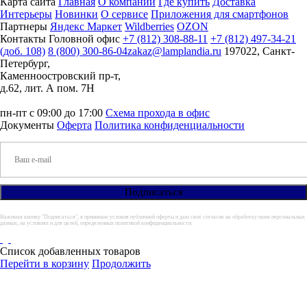
Карта сайта
Главная
О компании
Где купить
Доставка
Интерьеры
Новинки
О сервисе
Приложения для смартфонов
Партнеры
Яндекс Маркет
Wildberries
OZON
Контакты
Головной офис
+7 (812) 308-88-11
+7 (812) 497-34-21
(доб. 108)
8 (800) 300-86-04
zakaz@lamplandia.ru
197022, Санкт-
Петербург,
Каменноостровский пр-т,
д.62, лит. А пом. 7Н
пн-пт с 09:00 до 17:00
Схема прохода в офис
Документы
Оферта
Политика конфиденциальности
Нажимая кнопку "Подписаться", я принимаю условия публичной оферты и даю своё согласие на обработку моих персональных
данных, на условиях и для целей, определенных политикой конфиденциальности.
Список добавленных товаров
Перейти в корзину
Продолжить