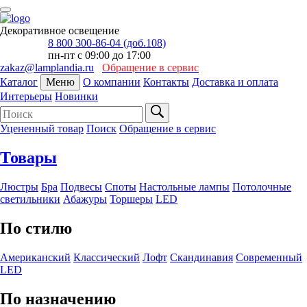
Декоративное освещение
8 800 300-86-04 (доб.108)
пн-пт с 09:00 до 17:00
zakaz@lamplandia.ru
Обращение в сервис
Каталог
Меню
О компании
Контакты
Доставка и оплата
Интерьеры
Новинки
Уцененный товар
Поиск
Обращение в сервис
Товары
Люстры
Бра
Подвесы
Споты
Настольные лампы
Потолочные
светильники
Абажуры
Торшеры
LED
По стилю
Американский
Классический
Лофт
Скандинавия
Современный
LED
По назначению