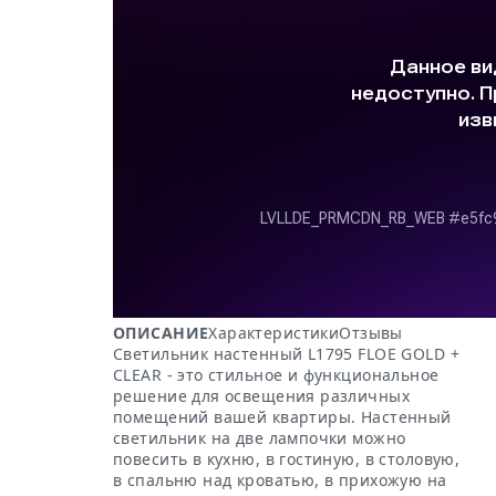
ОПИСАНИЕ
Характеристики
Отзывы
Светильник настенный L1795 FLOE GOLD +
CLEAR - это стильное и функциональное
решение для освещения различных
помещений вашей квартиры. Настенный
светильник на две лампочки можно
повесить в кухню, в гостиную, в столовую,
в спальню над кроватью, в прихожую на