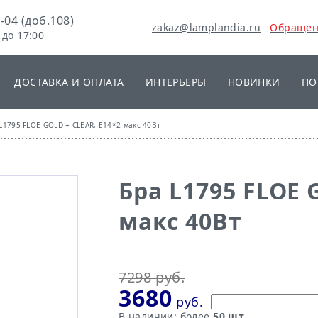
-04 (доб.108)
E GOLD + CLEAR, Е14*2 макс 40Вт
zakaz@lamplandia.ru
Обращен
 до 17:00
80
7298 руб.
В 
ДОСТАВКА И ОПЛАТА
ИНТЕРЬЕРЫ
НОВИНКИ
ПО
руб.
L1795 FLOE GOLD + CLEAR, Е14*2 макс 40Вт
Бра L1795 FLOE 
макс 40Вт
7298 руб.
3680
руб.
В наличии:
более
50 шт