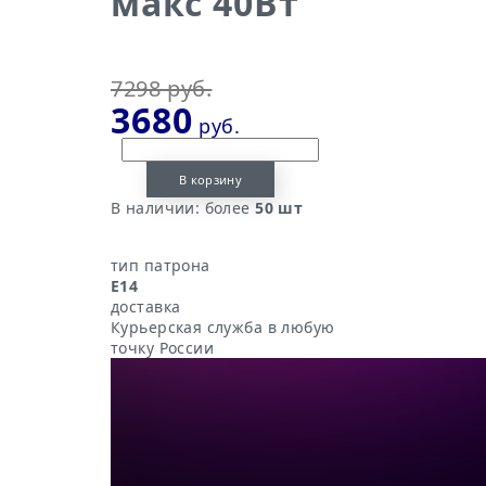
макс 40Вт
7298 руб.
3680
руб.
В корзину
В наличии:
более
50 шт
тип патрона
E14
доставка
Курьерская служба в любую
точку России