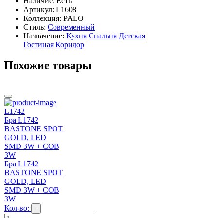
Наличие:
Есть
Артикул:
L1608
Коллекция: PALO
Стиль:
Современный
Назначение:
Кухня
Спальня
Детская
Гостиная
Коридор
Похожие товары
L1742
Бра L1742
BASTONE SPOT
GOLD, LED
SMD 3W + COB
3W
Бра L1742
BASTONE SPOT
GOLD, LED
SMD 3W + COB
3W
Кол-во:
-