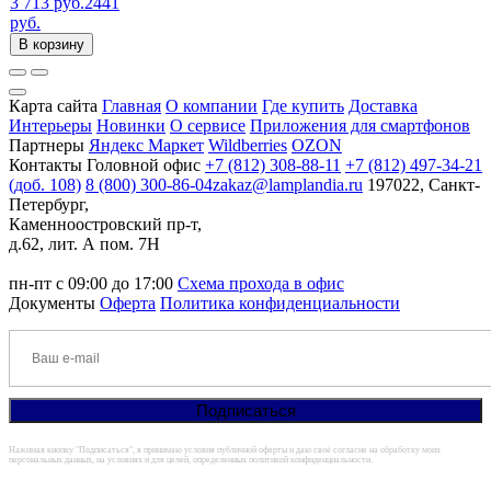
3 713 руб.
2441
руб.
В корзину
Карта сайта
Главная
О компании
Где купить
Доставка
Интерьеры
Новинки
О сервисе
Приложения для смартфонов
Партнеры
Яндекс Маркет
Wildberries
OZON
Контакты
Головной офис
+7 (812) 308-88-11
+7 (812) 497-34-21
(доб. 108)
8 (800) 300-86-04
zakaz@lamplandia.ru
197022, Санкт-
Петербург,
Каменноостровский пр-т,
д.62, лит. А пом. 7Н
пн-пт с 09:00 до 17:00
Схема прохода в офис
Документы
Оферта
Политика конфиденциальности
Нажимая кнопку "Подписаться", я принимаю условия публичной оферты и даю своё согласие на обработку моих
персональных данных, на условиях и для целей, определенных политикой конфиденциальности.