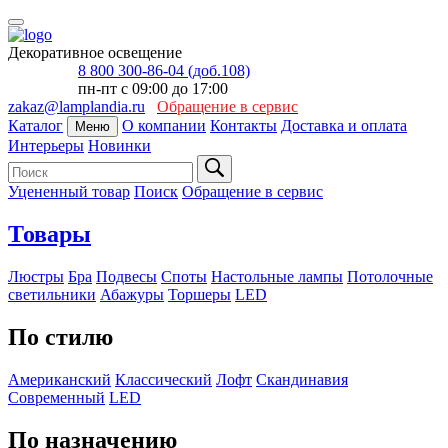
Декоративное освещение
8 800 300-86-04 (доб.108)
пн-пт с 09:00 до 17:00
zakaz@lamplandia.ru
Обращение в сервис
Каталог
О компании
Контакты
Доставка и оплата
Меню
Интерьеры
Новинки
Уцененный товар
Поиск
Обращение в сервис
Товары
Люстры
Бра
Подвесы
Споты
Настольные лампы
Потолочные
светильники
Абажуры
Торшеры
LED
По стилю
Американский
Классический
Лофт
Скандинавия
Современный
LED
По назначению