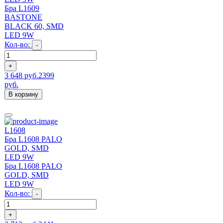
Бра L1609
BASTONE
BLACK 60, SMD
LED 9W
Кол-во:
-
+
3 648 руб.
2399
руб.
В корзину
L1608
Бра L1608 PALO
GOLD, SMD
LED 9W
Бра L1608 PALO
GOLD, SMD
LED 9W
Кол-во:
-
+