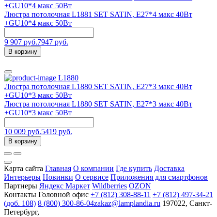
+GU10*4 макс 50Вт
Люстра потолочная L1881 SET SATIN, Е27*4 макс 40Вт
+GU10*4 макс 50Вт
9 907 руб.
7947 руб.
В корзину
L1880
Люстра потолочная L1880 SET SATIN, Е27*3 макс 40Вт
+GU10*3 макс 50Вт
Люстра потолочная L1880 SET SATIN, Е27*3 макс 40Вт
+GU10*3 макс 50Вт
10 009 руб.
5419 руб.
В корзину
Карта сайта
Главная
О компании
Где купить
Доставка
Интерьеры
Новинки
О сервисе
Приложения для смартфонов
Партнеры
Яндекс Маркет
Wildberries
OZON
Контакты
Головной офис
+7 (812) 308-88-11
+7 (812) 497-34-21
(доб. 108)
8 (800) 300-86-04
zakaz@lamplandia.ru
197022, Санкт-
Петербург,