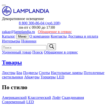
Декоративное освещение
8 800 300-86-04 (доб.108)
пн-пт с 09:00 до 17:00
zakaz@lamplandia.ru
Обращение в сервис
Каталог
О компании
Контакты
Доставка и оплата
Меню
Интерьеры
Новинки
Уцененный товар
Поиск
Обращение в сервис
Товары
Люстры
Бра
Подвесы
Споты
Настольные лампы
Потолочные
светильники
Абажуры
Торшеры
LED
По стилю
Американский
Классический
Лофт
Скандинавия
Современный
LED