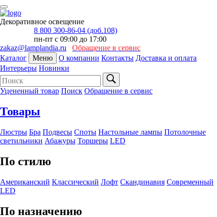
Декоративное освещение
8 800 300-86-04 (доб.108)
пн-пт с 09:00 до 17:00
zakaz@lamplandia.ru
Обращение в сервис
Каталог
Меню
О компании
Контакты
Доставка и оплата
Интерьеры
Новинки
Уцененный товар
Поиск
Обращение в сервис
Товары
Люстры
Бра
Подвесы
Споты
Настольные лампы
Потолочные
светильники
Абажуры
Торшеры
LED
По стилю
Американский
Классический
Лофт
Скандинавия
Современный
LED
По назначению