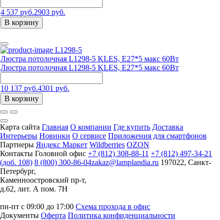
4 537 руб.
2903 руб.
В корзину
L1298-5
Люстра потолочная L1298-5 KLES, Е27*5 макс 60Вт
Люстра потолочная L1298-5 KLES, Е27*5 макс 60Вт
10 137 руб.
4301 руб.
В корзину
Карта сайта
Главная
О компании
Где купить
Доставка
Интерьеры
Новинки
О сервисе
Приложения для смартфонов
Партнеры
Яндекс Маркет
Wildberries
OZON
Контакты
Головной офис
+7 (812) 308-88-11
+7 (812) 497-34-21
(доб. 108)
8 (800) 300-86-04
zakaz@lamplandia.ru
197022, Санкт-
Петербург,
Каменноостровский пр-т,
д.62, лит. А пом. 7Н
пн-пт с 09:00 до 17:00
Схема прохода в офис
Документы
Оферта
Политика конфиденциальности