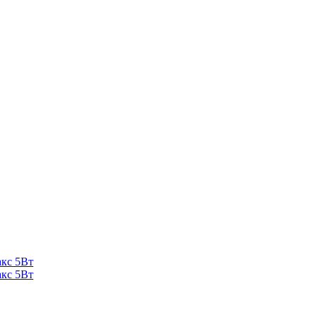
кс 5Вт
кс 5Вт