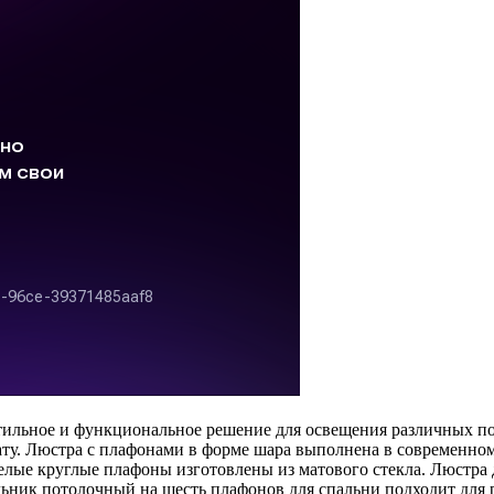
ильное и функциональное решение для освещения различных 
нату. Люстра с плафонами в форме шара выполнена в современном
Белые круглые плафоны изготовлены из матового стекла. Люстр
ильник потолочный на шесть плафонов для спальни подходит для