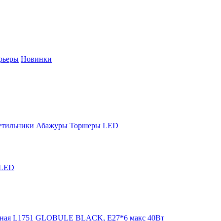
рьеры
Новинки
етильники
Абажуры
Торшеры
LED
LED
чная L1751 GLOBULE BLACK, E27*6 макс 40Вт