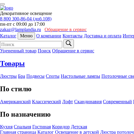
Декоративное освещение
8 800 300-86-04 (доб.108)
пн-пт с 09:00 до 17:00
zakaz@lamplandia.ru
Обращение в сервис
Каталог
Меню
О компании
Контакты
Доставка и оплата
Инте
Уцененный товар
Поиск
Обращение в сервис
Товары
Люстры
Бра
Подвесы
Споты
Настольные лампы
Потолочные св
По стилю
Американский
Классический
Лофт
Скандинавия
Современный
По назначению
Кухня
Спальня
Гостиная
Коридор
Детская
Главная страница
Каталог
Освещение в детской
Люстра потоло