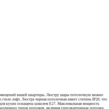
помещений вашей квартиры. Люстру шары потолочную можно
 стиле лофт. Люстра черная потолочная имеет степень IP20, что
а для кухни оснащена цоколем Е27. Максимальная мощность
 различных типов потолков, включая гипсокартонные потолки,