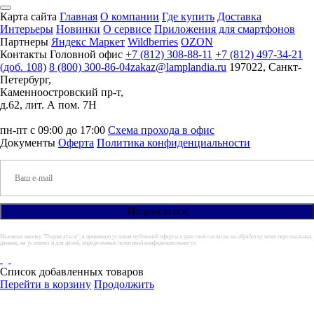
Карта сайта
Главная
О компании
Где купить
Доставка
Интерьеры
Новинки
О сервисе
Приложения для смартфонов
Партнеры
Яндекс Маркет
Wildberries
OZON
Контакты
Головной офис
+7 (812) 308-88-11
+7 (812) 497-34-21
(доб. 108)
8 (800) 300-86-04
zakaz@lamplandia.ru
197022, Санкт-
Петербург,
Каменноостровский пр-т,
д.62, лит. А пом. 7Н
пн-пт с 09:00 до 17:00
Схема прохода в офис
Документы
Оферта
Политика конфиденциальности
Нажимая кнопку "Подписаться", я принимаю условия публичной оферты и даю своё согласие на обработку моих персональных
данных, на условиях и для целей, определенных политикой конфиденциальности.
Список добавленных товаров
Перейти в корзину
Продолжить