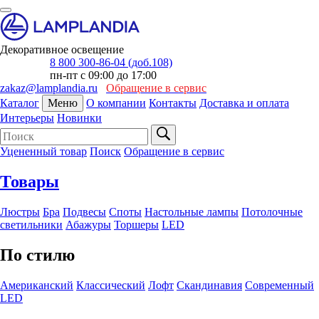
Декоративное освещение
8 800 300-86-04 (доб.108)
пн-пт с 09:00 до 17:00
zakaz@lamplandia.ru
Обращение в сервис
Каталог
Меню
О компании
Контакты
Доставка и оплата
Интерьеры
Новинки
Уцененный товар
Поиск
Обращение в сервис
Товары
Люстры
Бра
Подвесы
Споты
Настольные лампы
Потолочные
светильники
Абажуры
Торшеры
LED
По стилю
Американский
Классический
Лофт
Скандинавия
Современный
LED