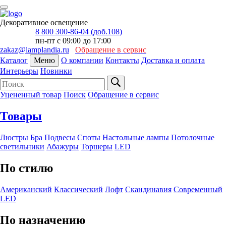
Декоративное освещение
8 800 300-86-04 (доб.108)
пн-пт с 09:00 до 17:00
zakaz@lamplandia.ru
Обращение в сервис
Каталог
Меню
О компании
Контакты
Доставка и оплата
Интерьеры
Новинки
Уцененный товар
Поиск
Обращение в сервис
Товары
Люстры
Бра
Подвесы
Споты
Настольные лампы
Потолочные
светильники
Абажуры
Торшеры
LED
По стилю
Американский
Классический
Лофт
Скандинавия
Современный
LED
По назначению