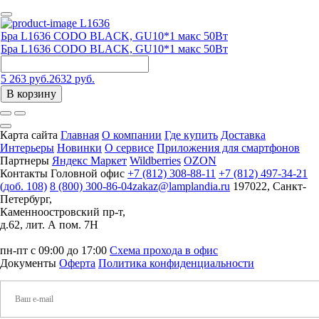
L1636
Бра L1636 CODO BLACK, GU10*1 макс 50Вт
Бра L1636 CODO BLACK, GU10*1 макс 50Вт
5 263 руб.
2632 руб.
В корзину
Карта сайта
Главная
О компании
Где купить
Доставка
Интерьеры
Новинки
О сервисе
Приложения для смартфонов
Партнеры
Яндекс Маркет
Wildberries
OZON
Контакты
Головной офис
+7 (812) 308-88-11
+7 (812) 497-34-21
(доб. 108)
8 (800) 300-86-04
zakaz@lamplandia.ru
197022, Санкт-
Петербург,
Каменноостровский пр-т,
д.62, лит. А пом. 7Н
пн-пт с 09:00 до 17:00
Схема прохода в офис
Документы
Оферта
Политика конфиденциальности