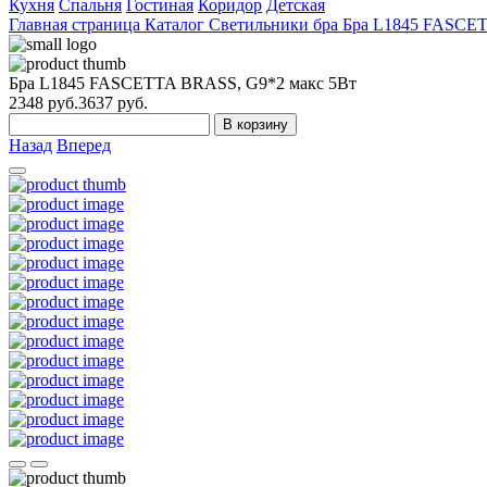
Кухня
Спальня
Гостиная
Коридор
Детская
Главная страница
Каталог
Светильники бра
Бра L1845 FASCET
Бра L1845 FASCETTA BRASS, G9*2 макс 5Вт
2348
руб.
3637 руб.
В корзину
Назад
Вперед