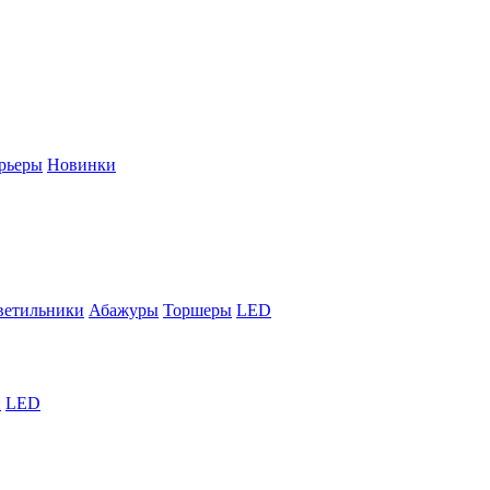
рьеры
Новинки
ветильники
Абажуры
Торшеры
LED
й
LED