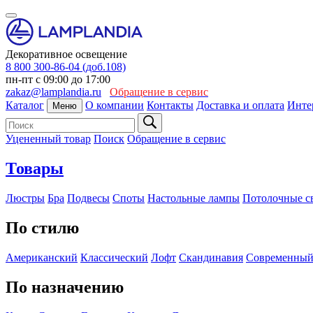
Декоративное освещение
8 800 300-86-04 (доб.108)
пн-пт с 09:00 до 17:00
zakaz@lamplandia.ru
Обращение в сервис
Каталог
О компании
Контакты
Доставка и оплата
Инте
Меню
Уцененный товар
Поиск
Обращение в сервис
Товары
Люстры
Бра
Подвесы
Споты
Настольные лампы
Потолочные с
По стилю
Американский
Классический
Лофт
Скандинавия
Современны
По назначению