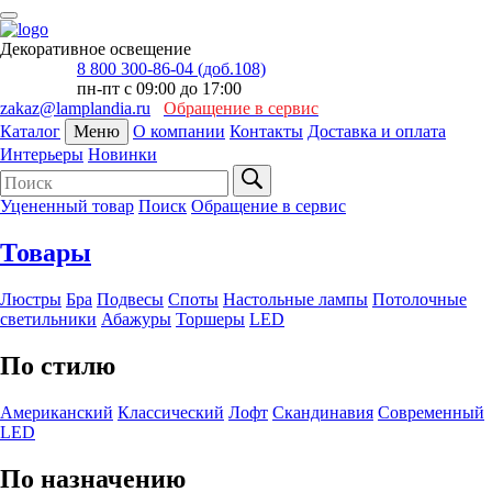
Декоративное освещение
8 800 300-86-04 (доб.108)
пн-пт с 09:00 до 17:00
zakaz@lamplandia.ru
Обращение в сервис
Каталог
Меню
О компании
Контакты
Доставка и оплата
Интерьеры
Новинки
Уцененный товар
Поиск
Обращение в сервис
Товары
Люстры
Бра
Подвесы
Споты
Настольные лампы
Потолочные
светильники
Абажуры
Торшеры
LED
По стилю
Американский
Классический
Лофт
Скандинавия
Современный
LED
По назначению