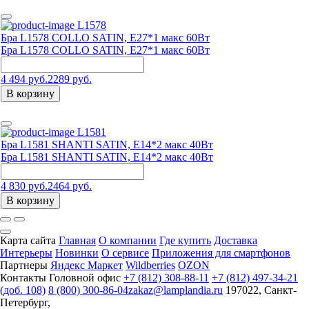
L1578
Бра L1578 COLLO SATIN, E27*1 макс 60Вт
Бра L1578 COLLO SATIN, E27*1 макс 60Вт
4 494 руб.
2289 руб.
В корзину
L1581
Бра L1581 SHANTI SATIN, Е14*2 макс 40Вт
Бра L1581 SHANTI SATIN, Е14*2 макс 40Вт
4 830 руб.
2464 руб.
В корзину
Карта сайта
Главная
О компании
Где купить
Доставка
Интерьеры
Новинки
О сервисе
Приложения для смартфонов
Партнеры
Яндекс Маркет
Wildberries
OZON
Контакты
Головной офис
+7 (812) 308-88-11
+7 (812) 497-34-21
(доб. 108)
8 (800) 300-86-04
zakaz@lamplandia.ru
197022, Санкт-
Петербург,