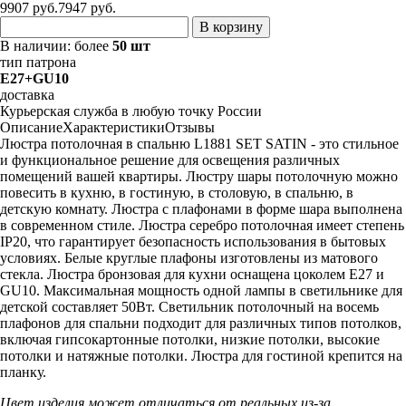
9907 руб.
7947
руб.
В корзину
В наличии:
более
50 шт
тип патрона
E27+GU10
доставка
Курьерская служба в любую точку России
Описание
Характеристики
Отзывы
Люстра потолочная в спальню L1881 SET SATIN - это стильное
и функциональное решение для освещения различных
помещений вашей квартиры. Люстру шары потолочную можно
повесить в кухню, в гостиную, в столовую, в спальню, в
детскую комнату. Люстра с плафонами в форме шара выполнена
в современном стиле. Люстра серебро потолочная имеет степень
IP20, что гарантирует безопасность использования в бытовых
условиях. Белые круглые плафоны изготовлены из матового
стекла. Люстра бронзовая для кухни оснащена цоколем Е27 и
GU10. Максимальная мощность одной лампы в светильнике для
детской составляет 50Вт. Светильник потолочный на восемь
плафонов для спальни подходит для различных типов потолков,
включая гипсокартонные потолки, низкие потолки, высокие
потолки и натяжные потолки. Люстра для гостиной крепится на
планку.
Цвет изделия может отличаться от реальных из-за