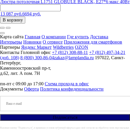
Люстра потолочная L1751 GLOBULE BLACK, E27*6 макс 40Вт
13 087 руб.
6694 руб.
В корзину
Карта сайта
Главная
О компании
Где купить
Доставка
Интерьеры
Новинки
О сервисе
Приложения для смартфонов
Партнеры
Яндекс Маркет
Wildberries
OZON
Контакты
Головной офис
+7 (812) 308-88-11
+7 (812) 497-34-21
(доб. 108)
8 (800) 300-86-04
zakaz@lamplandia.ru
197022, Санкт-
Петербург,
Каменноостровский пр-т,
д.62, лит. А пом. 7Н
пн-пт с 09:00 до 17:00
Схема прохода в офис
Документы
Оферта
Политика конфиденциальности
Нажимая кнопку "Подписаться", я принимаю условия публичной оферты и даю своё согласие на обработку моих персональных