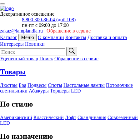
Декоративное освещение
8 800 300-86-04 (доб.108)
пн-пт с 09:00 до 17:00
zakaz@lamplandia.ru
Обращение в сервис
Каталог
Меню
О компании
Контакты
Доставка и оплата
Интерьеры
Новинки
Уцененный товар
Поиск
Обращение в сервис
Товары
Люстры
Бра
Подвесы
Споты
Настольные лампы
Потолочные
светильники
Абажуры
Торшеры
LED
По стилю
Американский
Классический
Лофт
Скандинавия
Современный
LED
По назначению