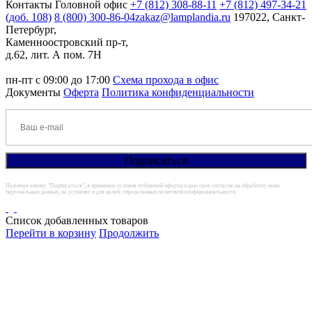
Контакты
Головной офис
+7 (812) 308-88-11
+7 (812) 497-34-21
(доб. 108)
8 (800) 300-86-04
zakaz@lamplandia.ru
197022, Санкт-
Петербург,
Каменноостровский пр-т,
д.62, лит. А пом. 7Н
пн-пт с 09:00 до 17:00
Схема прохода в офис
Документы
Оферта
Политика конфиденциальности
Нажимая кнопку "Подписаться", я принимаю условия публичной оферты и даю своё согласие на обработку моих
персональных данных, на условиях и для целей, определенных политикой конфиденциальности.
Список добавленных товаров
Перейти в корзину
Продолжить