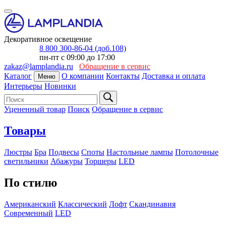
Декоративное освещение
8 800 300-86-04 (доб.108)
пн-пт с 09:00 до 17:00
zakaz@lamplandia.ru
Обращение в сервис
Каталог
О компании
Контакты
Доставка и оплата
Меню
Интерьеры
Новинки
Уцененный товар
Поиск
Обращение в сервис
Товары
Люстры
Бра
Подвесы
Споты
Настольные лампы
Потолочные
светильники
Абажуры
Торшеры
LED
По стилю
Американский
Классический
Лофт
Скандинавия
Современный
LED