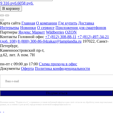
9 316 руб.
6058 руб.
В корзину
Карта сайта
Главная
О компании
Где купить
Доставка
Интерьеры
Новинки
О сервисе
Приложения для смартфонов
Партнеры
Яндекс Маркет
Wildberries
OZON
Контакты
Головной офис
+7 (812) 308-88-11
+7 (812) 497-34-21
(доб. 108)
8 (800) 300-86-04
zakaz@lamplandia.ru
197022, Санкт-
Петербург,
Каменноостровский пр-т,
д.62, лит. А пом. 7Н
пн-пт с 09:00 до 17:00
Схема прохода в офис
Документы
Оферта
Политика конфиденциальности
Нажимая кнопку "Подписаться", я принимаю условия публичной оферты и даю своё согласие на обработку моих персональных
данных, на условиях и для целей, определенных политикой конфиденциальности.