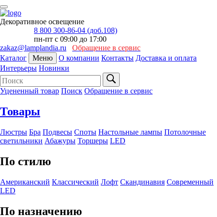
Декоративное освещение
8 800 300-86-04 (доб.108)
пн-пт с 09:00 до 17:00
zakaz@lamplandia.ru
Обращение в сервис
Каталог
Меню
О компании
Контакты
Доставка и оплата
Интерьеры
Новинки
Уцененный товар
Поиск
Обращение в сервис
Товары
Люстры
Бра
Подвесы
Споты
Настольные лампы
Потолочные
светильники
Абажуры
Торшеры
LED
По стилю
Американский
Классический
Лофт
Скандинавия
Современный
LED
По назначению