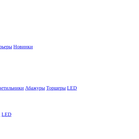
рьеры
Новинки
ветильники
Абажуры
Торшеры
LED
й
LED