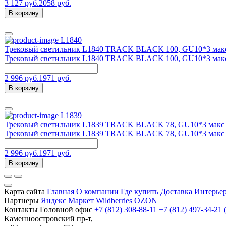
3 127 руб.
2058 руб.
В корзину
L1840
Трековый светильник L1840 TRACK BLACK 100, GU10*3 мак
Трековый светильник L1840 TRACK BLACK 100, GU10*3 мак
2 996 руб.
1971 руб.
В корзину
L1839
Трековый светильник L1839 TRACK BLACK 78, GU10*3 макс
Трековый светильник L1839 TRACK BLACK 78, GU10*3 макс
2 996 руб.
1971 руб.
В корзину
Карта сайта
Главная
О компании
Где купить
Доставка
Интерье
Партнеры
Яндекс Маркет
Wildberries
OZON
Контакты
Головной офис
+7 (812) 308-88-11
+7 (812) 497-34-21 
Каменноостровский пр-т,