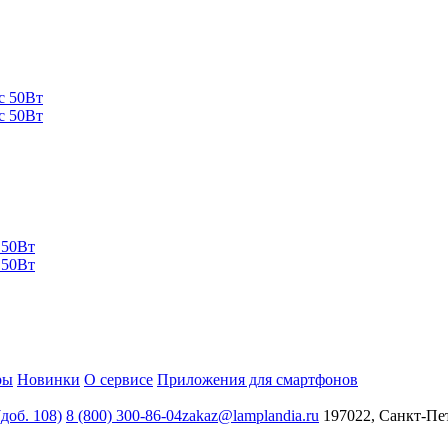
с 50Вт
с 50Вт
 50Вт
 50Вт
ры
Новинки
О сервисе
Приложения для смартфонов
(доб. 108)
8 (800) 300-86-04
zakaz@lamplandia.ru
197022, Санкт-Пет