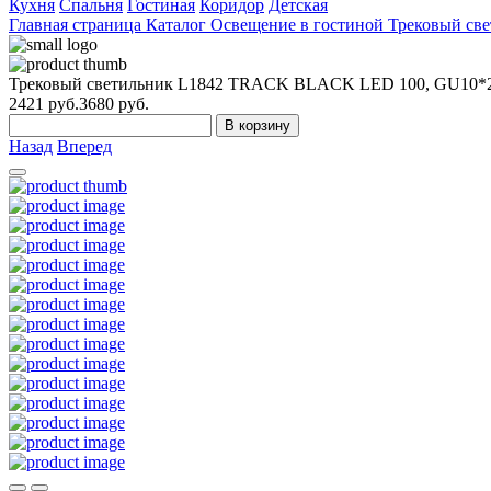
Кухня
Спальня
Гостиная
Коридор
Детская
Главная страница
Каталог
Освещение в гостиной
Трековый св
Трековый светильник L1842 TRACK BLACK LED 100, GU10*2
2421
руб.
3680 руб.
В корзину
Назад
Вперед