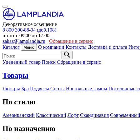
Декоративное освещение
8 800 300-86-04 (доб.108)
пн-пт с 09:00 до 17:00
zakaz@lamplandia.ru
Обращение в сервис
Каталог
О компании
Контакты
Доставка и оплата
Инте
Меню
Уцененный товар
Поиск
Обращение в сервис
Товары
Люстры
Бра
Подвесы
Споты
Настольные лампы
Потолочные с
По стилю
Американский
Классический
Лофт
Скандинавия
Современны
По назначению