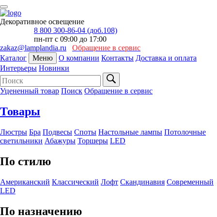
Декоративное освещение
8 800 300-86-04 (доб.108)
пн-пт с 09:00 до 17:00
zakaz@lamplandia.ru
Обращение в сервис
Каталог
Меню
О компании
Контакты
Доставка и оплата
Интерьеры
Новинки
Уцененный товар
Поиск
Обращение в сервис
Товары
Люстры
Бра
Подвесы
Споты
Настольные лампы
Потолочные
светильники
Абажуры
Торшеры
LED
По стилю
Американский
Классический
Лофт
Скандинавия
Современный
LED
По назначению