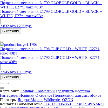
Подвесной светильник L1799 GLOBULE GOLD + BLACK +
WHITE, Е27*1 макс 40Вт
Подвесной светильник L1799 GLOBULE GOLD + BLACK +
WHITE, Е27*1 макс 40Вт
3 832 руб.
1706 руб.
В корзину
L1796
Подвесной светильник L1796 CLIP GOLD + WHITE, Е27*1
макс 40Вт
Подвесной светильник L1796 CLIP GOLD + WHITE, Е27*1
макс 40Вт
3 545 руб.
1695 руб.
В корзину
Карта сайта
Главная
О компании
Где купить
Доставка
Интерьеры
Новинки
О сервисе
Приложения для смартфонов
Партнеры
Яндекс Маркет
Wildberries
OZON
Контакты
Головной офис
+7 (812) 308-88-11
+7 (812) 497-34-21