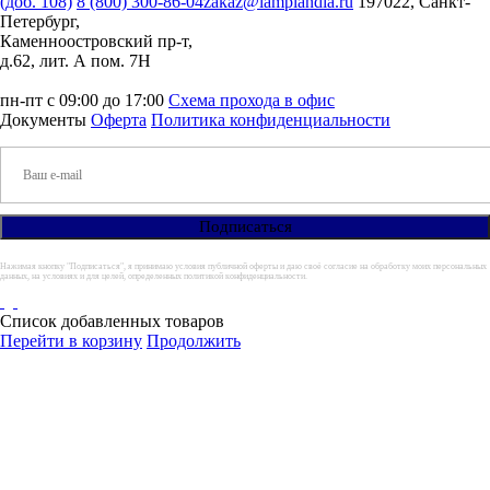
(доб. 108)
8 (800) 300-86-04
zakaz@lamplandia.ru
197022, Санкт-
Петербург,
Каменноостровский пр-т,
д.62, лит. А пом. 7Н
пн-пт с 09:00 до 17:00
Схема прохода в офис
Документы
Оферта
Политика конфиденциальности
Нажимая кнопку "Подписаться", я принимаю условия публичной оферты и даю своё согласие на обработку моих персональных
данных, на условиях и для целей, определенных политикой конфиденциальности.
Список добавленных товаров
Перейти в корзину
Продолжить