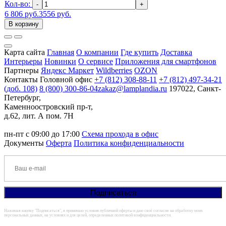
Кол-во:
-
+
6 806 руб.
3556 руб.
В корзину
Карта сайта
Главная
О компании
Где купить
Доставка
Интерьеры
Новинки
О сервисе
Приложения для смартфонов
Партнеры
Яндекс Маркет
Wildberries
OZON
Контакты
Головной офис
+7 (812) 308-88-11
+7 (812) 497-34-21
(доб. 108)
8 (800) 300-86-04
zakaz@lamplandia.ru
197022, Санкт-
Петербург,
Каменноостровский пр-т,
д.62, лит. А пом. 7Н
пн-пт с 09:00 до 17:00
Схема прохода в офис
Документы
Оферта
Политика конфиденциальности
Нажимая кнопку "Подписаться", я принимаю условия публичной оферты и даю своё согласие на обработку моих
персональных данных, на условиях и для целей, определенных политикой конфиденциальности.