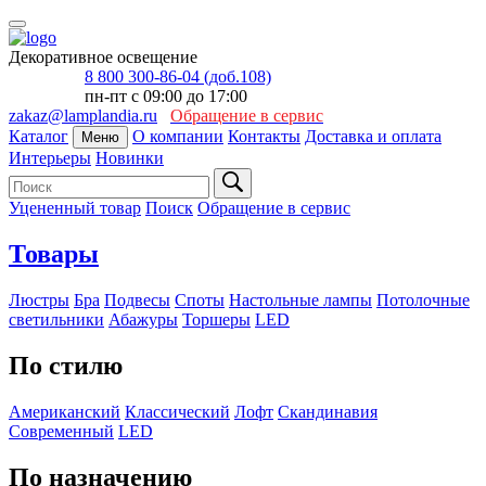
Декоративное освещение
8 800 300-86-04 (доб.108)
пн-пт с 09:00 до 17:00
zakaz@lamplandia.ru
Обращение в сервис
Каталог
О компании
Контакты
Доставка и оплата
Меню
Интерьеры
Новинки
Уцененный товар
Поиск
Обращение в сервис
Товары
Люстры
Бра
Подвесы
Споты
Настольные лампы
Потолочные
светильники
Абажуры
Торшеры
LED
По стилю
Американский
Классический
Лофт
Скандинавия
Современный
LED
По назначению