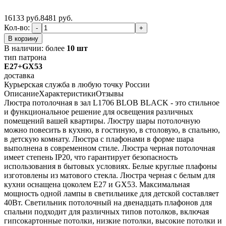
16133 руб.
8481
руб.
Кол-во:
-
+
В корзину
В наличии:
более
10 шт
тип патрона
E27+GX53
доставка
Курьерская служба в любую точку России
Описание
Характеристики
Отзывы
Люстра потолочная в зал L1706 BLOB BLACK - это стильное
и функциональное решение для освещения различных
помещений вашей квартиры. Люстру шары потолочную
можно повесить в кухню, в гостиную, в столовую, в спальню,
в детскую комнату. Люстра с плафонами в форме шара
выполнена в современном стиле. Люстра черная потолочная
имеет степень IP20, что гарантирует безопасность
использования в бытовых условиях. Белые круглые плафоны
изготовлены из матового стекла. Люстра черная с белым для
кухни оснащена цоколем Е27 и GX53. Максимальная
мощность одной лампы в светильнике для детской составляет
40Вт. Светильник потолочный на двенадцать плафонов для
спальни подходит для различных типов потолков, включая
гипсокартонные потолки, низкие потолки, высокие потолки и