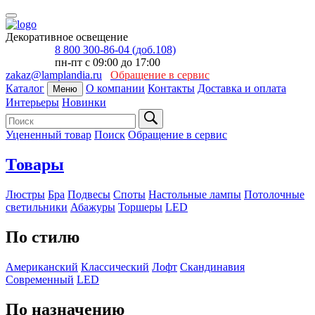
Декоративное освещение
8 800 300-86-04 (доб.108)
пн-пт с 09:00 до 17:00
zakaz@lamplandia.ru
Обращение в сервис
Каталог
О компании
Контакты
Доставка и оплата
Меню
Интерьеры
Новинки
Уцененный товар
Поиск
Обращение в сервис
Товары
Люстры
Бра
Подвесы
Споты
Настольные лампы
Потолочные
светильники
Абажуры
Торшеры
LED
По стилю
Американский
Классический
Лофт
Скандинавия
Современный
LED
По назначению