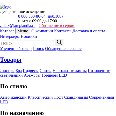
Декоративное освещение
8 800 300-86-04 (доб.108)
пн-пт с 09:00 до 17:00
zakaz@lamplandia.ru
Обращение в сервис
Каталог
Меню
О компании
Контакты
Доставка и оплата
Интерьеры
Новинки
Уцененный товар
Поиск
Обращение в сервис
Товары
Люстры
Бра
Подвесы
Споты
Настольные лампы
Потолочные
светильники
Абажуры
Торшеры
LED
По стилю
Американский
Классический
Лофт
Скандинавия
Современный
LED
По назначению