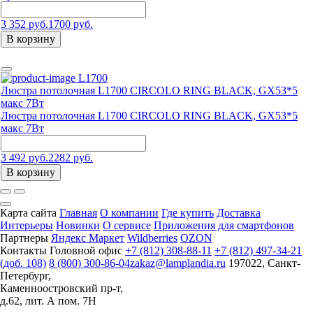
3 352 руб.
1700 руб.
В корзину
L1700
Люстра потолочная L1700 CIRCOLO RING BLACK, GX53*5
макс 7Вт
Люстра потолочная L1700 CIRCOLO RING BLACK, GX53*5
макс 7Вт
3 492 руб.
2282 руб.
В корзину
Карта сайта
Главная
О компании
Где купить
Доставка
Интерьеры
Новинки
О сервисе
Приложения для смартфонов
Партнеры
Яндекс Маркет
Wildberries
OZON
Контакты
Головной офис
+7 (812) 308-88-11
+7 (812) 497-34-21
(доб. 108)
8 (800) 300-86-04
zakaz@lamplandia.ru
197022, Санкт-
Петербург,
Каменноостровский пр-т,
д.62, лит. А пом. 7Н