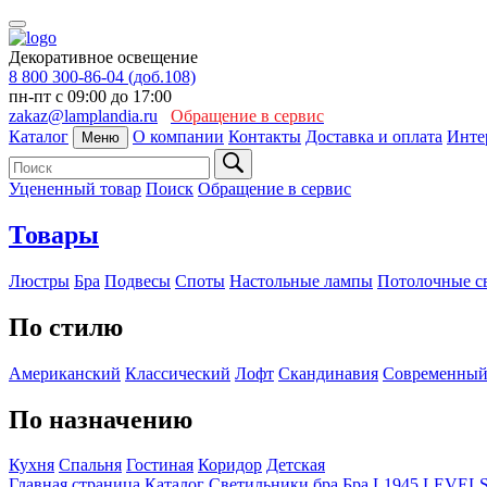
Декоративное освещение
8 800 300-86-04 (доб.108)
пн-пт с 09:00 до 17:00
zakaz@lamplandia.ru
Обращение в сервис
Каталог
О компании
Контакты
Доставка и оплата
Инте
Меню
Уцененный товар
Поиск
Обращение в сервис
Товары
Люстры
Бра
Подвесы
Споты
Настольные лампы
Потолочные с
По стилю
Американский
Классический
Лофт
Скандинавия
Современны
По назначению
Кухня
Спальня
Гостиная
Коридор
Детская
Главная страница
Каталог
Светильники бра
Бра L1945 LEVELS