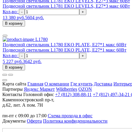
Подвесной светильник L1781 EKO LEVELS, Е27*3 макс 60Вт
Подвесной светильник L1781 EKO LEVELS, Е27*3 макс 60Вт
Кол-во:
-
+
13 380 руб.
5604 руб.
В корзину
L1780
Подвесной светильник L1780 EKO PLATE, Е27*1 макс 60Вт
Подвесной светильник L1780 EKO PLATE, Е27*1 макс 60Вт
Кол-во:
-
+
5 227 руб.
3642 руб.
В корзину
Карта сайта
Главная
О компании
Где купить
Доставка
Интерье
Партнеры
Яндекс Маркет
Wildberries
OZON
Контакты
Головной офис
+7 (812) 308-88-11
+7 (812) 497-34-21 
Каменноостровский пр-т,
д.62, лит. А пом. 7Н
пн-пт с 09:00 до 17:00
Схема прохода в офис
Документы
Оферта
Политика конфиденциальности