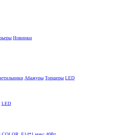
рьеры
Новинки
ветильники
Абажуры
Торшеры
LED
й
LED
 COLOR, Е14*1 макс 40Вт